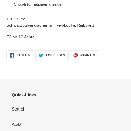
zum
Shop-Informationen anzeigen
Warenkorb
hinzugefügt
100 Stück
Schwarzpulverkracher mit Reibkopf & Reibbrett
F2 ab 16 Jahre
AUF
AUF
AUF
TEILEN
TWITTERN
PINNEN
FACEBOOK
TWITTER
PINTEREST
TEILEN
TWITTERN
PINNEN
Quick-Links
Search
AGB